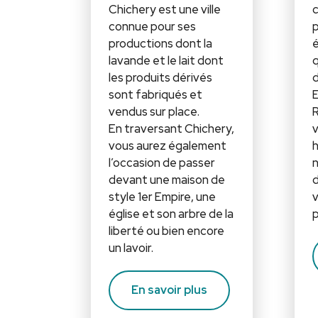
Chichery est une ville
c
connue pour ses
p
productions dont la
é
lavande et le lait dont
q
les produits dérivés
d
sont fabriqués et
E
vendus sur place.
R
En traversant Chichery,
v
vous aurez également
h
l’occasion de passer
n
devant une maison de
d
style 1er Empire, une
v
église et son arbre de la
p
liberté ou bien encore
un lavoir.
En savoir plus