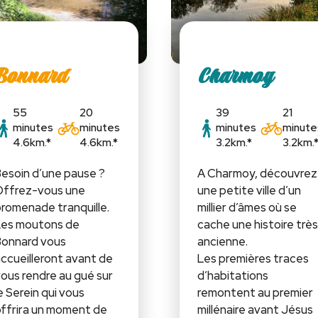
Bonnard
Charmoy
55
20
39
21
minutes
minutes
minutes
minute
4.6km.*
4.6km.*
3.2km.*
3.2km.
esoin d’une pause ?
A Charmoy, découvrez
Offrez-vous une
une petite ville d’un
romenade tranquille.
millier d’âmes où se
Les moutons de
cache une histoire trè
onnard vous
ancienne.
ccueilleront avant de
Les premières traces
ous rendre au gué sur
d’habitations
e Serein qui vous
remontent au premier
ffrira un moment de
millénaire avant Jésus