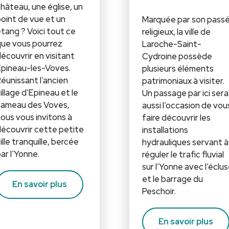
hâteau, une église, un
oint de vue et un
Marquée par son pass
tang ? Voici tout ce
religieux, la ville de
ue vous pourrez
Laroche-Saint-
écouvrir en visitant
Cydroine possède
pineau-les-Voves.
plusieurs éléments
éunissant l’ancien
patrimoniaux à visiter.
illage d’Epineau et le
Un passage par ici sera
ameau des Voves,
aussi l’occasion de vou
ous vous invitons à
faire découvrir les
écouvrir cette petite
installations
ille tranquille, bercée
hydrauliques servant à
ar l’Yonne.
réguler le trafic fluvial
sur l’Yonne avec l’éclu
et le barrage du
En savoir plus
Peschoir.
En savoir plus