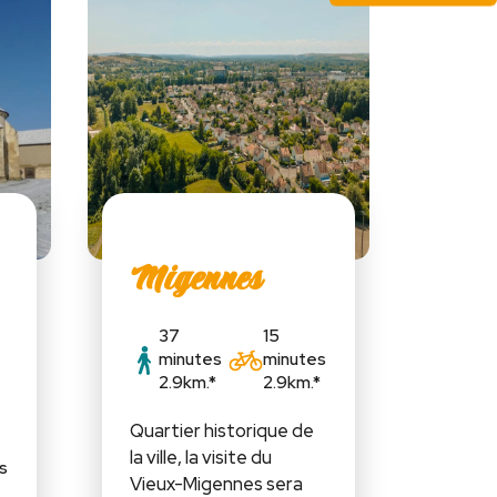
Migennes
37
15
minutes
minutes
2.9km.*
2.9km.*
Quartier historique de
la ville, la visite du
s
Vieux-Migennes sera
*