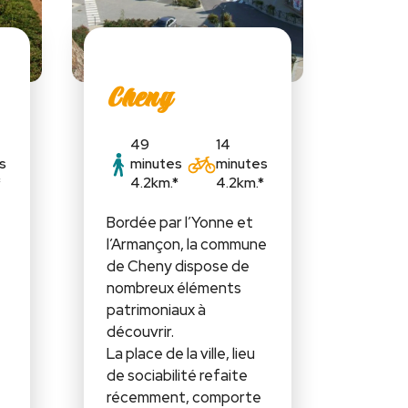
Cheny
49
14
s
minutes
minutes
*
4.2km.*
4.2km.*
Bordée par l’Yonne et
l’Armançon, la commune
de Cheny dispose de
s
nombreux éléments
patrimoniaux à
découvrir.
La place de la ville, lieu
de sociabilité refaite
récemment, comporte