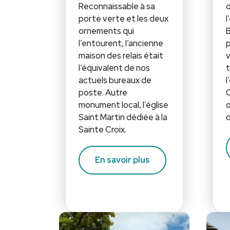
Reconnaissable à sa
d
porte verte et les deux
l
ornements qui
B
l’entourent, l’ancienne
maison des relais était
v
l’équivalent de nos
t
actuels bureaux de
l
poste. Autre
C
monument local, l’église
o
Saint Martin dédiée à la
d
Sainte Croix.
En savoir plus