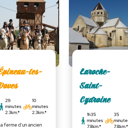
Épineau-les-
Laroche-
Voves
Saint-
Cydroine
29
10
minutes
minutes
2.3km.*
2.3km.*
1h35
35
minutes
minute
a ferme d’un ancien
7.8km.*
7.8km.