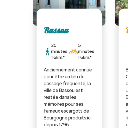
Bassou
20
5
minutes
minutes
1.6km.*
1.6km.*
Anciennement connue
B
pour être un lieu de
passage fréquenté, la
p
ville de Bassou est
restée dans les
B
mémoires pour ses
a
fameux escargots de
v
Bourgogne produits ici
l
depuis 1796.
o