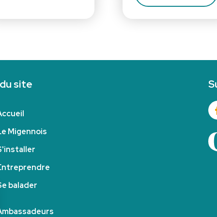
 du site
S
Accueil
Le Migennois
S'installer
Entreprendre
Se balader
Ambassadeurs