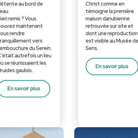
étente au bord de
Christ comme en
’eau.
témoigne la première
ien remis ? Vous
maison danubienne
pouvez maintenant
retrouvée sur site et
ous rendre
dont une reproduction
ranquillement vers
est visible au Musée d
’embouchure du Serein.
Sens.
’était autrefois un lieu
ù se réunissaient les
En savoir plus
ruides gaulois.
En savoir plus