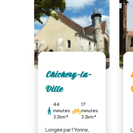
Chichery-la-
Ville
44
17
minutes
minutes
3.2km.*
3.2km.*
Longée par l’Yonne,
L