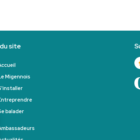
 du site
S
Accueil
Le Migennois
S'installer
Entreprendre
Se balader
Ambassadeurs
Actualités