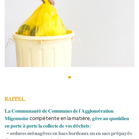
𝐑𝐀𝐏𝐏𝐄𝐋
𝐋𝐚 𝐂𝐨𝐦𝐦𝐮𝐧𝐚𝐮𝐭é 𝐝𝐞 𝐂𝐨𝐦𝐦𝐮𝐧𝐞𝐬 𝐝𝐞 𝐥’𝐀𝐠𝐠𝐥𝐨𝐦é𝐫𝐚𝐭𝐢𝐨𝐧
𝐌𝐢𝐠𝐞𝐧𝐧𝐨𝐢𝐬𝐞
compétente en la matière,
𝐠è𝐫𝐞 𝐚𝐮 𝐪𝐮𝐨𝐭𝐢𝐝𝐢𝐞𝐧
𝐞𝐧 𝐩𝐨𝐫𝐭𝐞 à 𝐩𝐨𝐫𝐭𝐞 𝐥𝐚 𝐜𝐨𝐥𝐥𝐞𝐜𝐭𝐞 𝐝𝐞 𝐯𝐨𝐬 𝐝é𝐜𝐡𝐞𝐭𝐬
:
-
𝐨𝐫𝐝𝐮𝐫𝐞𝐬 𝐦é𝐧𝐚𝐠è𝐫𝐞𝐬 𝐞𝐧 𝐛𝐚𝐜𝐬 𝐛𝐨𝐫𝐝𝐞𝐚𝐮𝐱 𝐨𝐮 𝐞𝐧 𝐬𝐚𝐜𝐬 𝐩𝐫é𝐩𝐚𝐲é𝐬