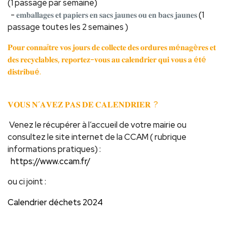
(1 passage par semaine)
-
𝐞𝐦𝐛𝐚𝐥𝐥𝐚𝐠𝐞𝐬 𝐞𝐭 𝐩𝐚𝐩𝐢𝐞𝐫𝐬 𝐞𝐧 𝐬𝐚𝐜𝐬 𝐣𝐚𝐮𝐧𝐞𝐬 𝐨𝐮 𝐞𝐧 𝐛𝐚𝐜𝐬 𝐣𝐚𝐮𝐧𝐞𝐬
(1
passage toutes les 2 semaines )
𝐏𝐨𝐮𝐫 𝐜𝐨𝐧𝐧𝐚î𝐭𝐫𝐞 𝐯𝐨𝐬 𝐣𝐨𝐮𝐫𝐬 𝐝𝐞 𝐜𝐨𝐥𝐥𝐞𝐜𝐭𝐞 𝐝𝐞𝐬 𝐨𝐫𝐝𝐮𝐫𝐞𝐬 𝐦é𝐧𝐚𝐠è𝐫𝐞𝐬 𝐞𝐭
𝐝𝐞𝐬 𝐫𝐞𝐜𝐲𝐜𝐥𝐚𝐛𝐥𝐞𝐬, 𝐫𝐞𝐩𝐨𝐫𝐭𝐞𝐳-𝐯𝐨𝐮𝐬 𝐚𝐮 𝐜𝐚𝐥𝐞𝐧𝐝𝐫𝐢𝐞𝐫 𝐪𝐮𝐢 𝐯𝐨𝐮𝐬 𝐚 é𝐭é
𝐝𝐢𝐬𝐭𝐫𝐢𝐛𝐮é.
𝐕𝐎𝐔𝐒 𝐍’𝐀𝐕𝐄𝐙 𝐏𝐀𝐒 𝐃𝐄 𝐂𝐀𝐋𝐄𝐍𝐃𝐑𝐈𝐄𝐑 ?
Venez le récupérer à l’accueil de votre mairie ou
consultez le site internet de la CCAM ( rubrique
informations pratiques) :
https://www.ccam.fr/
ou ci joint :
Calendrier déchets 2024