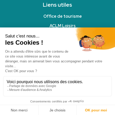
Liens utiles
Office de tourisme
ACLM Loisirs
Office intercommunal Sport Migennes
Annuaire des associations
Carnet d'adresse
© CCAM
Mentions légales
Politique de confidentialité
Site réalisé par l'agence
BeesCom
Livret d'accueil